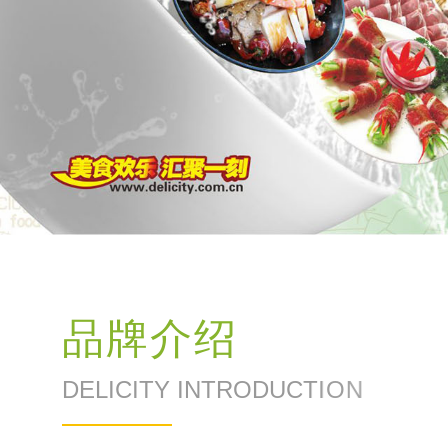
品
牌
介
绍
D
E
L
I
C
I
T
Y
I
N
T
R
O
D
U
C
T
I
O
N