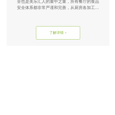
全也是美乐汇人的重中之重，所有餐厅的食品
安全体系都非常严谨和完善，从厨房各加工区
域的划分到专人专岗的操作...
了解详情 +