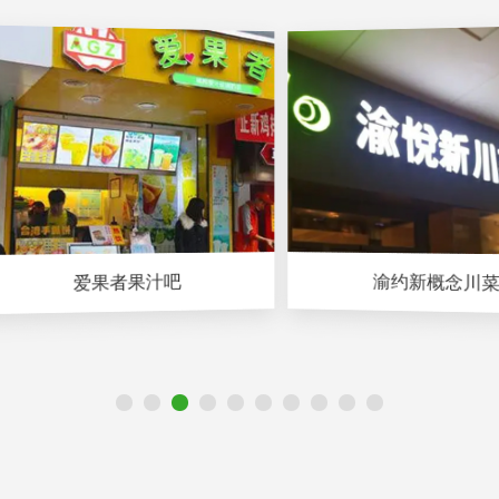
渝约新概念川菜
爱果者果汁吧