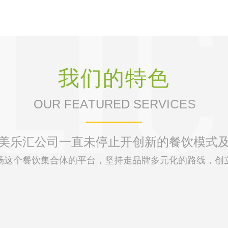
我
们
的
特
色
O
U
R
F
E
A
T
U
R
E
D
S
E
R
V
I
C
E
S
美乐汇公司一直未停止开创新的餐饮模式
场这个餐饮集合体的平台，坚持走品牌多元化的路线，创