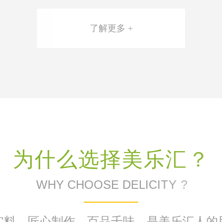
了解更多 +
为
什
么
选
择
美
乐
汇
？
W
H
Y
C
H
O
O
S
E
D
E
L
I
C
I
T
Y
?
实料，匠心制作、百品千味，是美乐汇人的