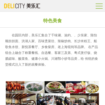
特色美食
在园区内部，美乐汇集合了千味涮、渝約、、少东家、陈怡
顺担担面、洪湖人家、百味烫菜坊、辣椒炒肉、长沙米粉王、船
歌鱼水饺、新悦茶餐厅、乡食柴房、老上海馄饨等品牌。 在产品
组合上融合了称重餐线、自选餐、客家三及第、粤式煲仔饭、烧
腊卤味、酸菜鱼、健康小火锅、川湘鄂小炒等品类，给 传统的食
堂模式注入了新的就餐体验。